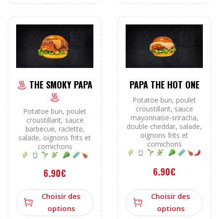
THE SMOKY PAPA
PAPA THE HOT ONE
Potatoe bun, poulet
croustillant, sauce
Potatoe bun, poulet
mayonnaise-sriracha,
croustillant, sauce
double cheddar, salade,
barbecue, raclette,
oignons frits et
salade, oignons frits et
cornichons
cornichons
6.90
€
6.90
€
Choisir des
Choisir des
options
options