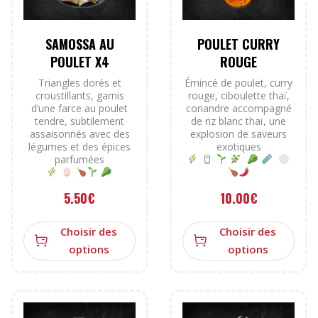
SAMOSSA AU
POULET CURRY
POULET X4
ROUGE
Triangles dorés et
Émincé de poulet, curry
croustillants, garnis
rouge, ciboulette thaï,
d’une farce au poulet
coriandre accompagné
tendre, subtilement
de riz blanc thaï, une
assaisonnés avec des
explosion de saveurs
légumes et des épices
exotiques
parfumées
5.50
€
10.00
€
Choisir des
Choisir des
options
options