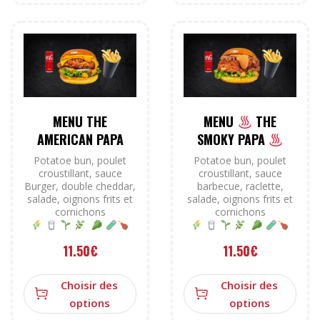
MENU THE
MENU
THE
AMERICAN PAPA
SMOKY PAPA
Potatoe bun, poulet
Potatoe bun, poulet
croustillant, sauce
croustillant, sauce
Burger, double cheddar,
barbecue, raclette,
salade, oignons frits et
salade, oignons frits et
cornichons
cornichons
11.50
€
11.50
€
Choisir des
Choisir des
options
options