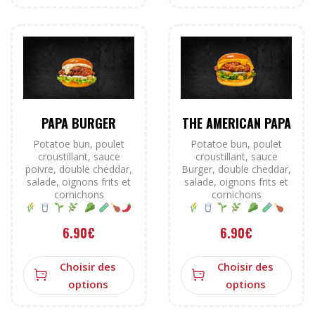
PAPA BURGER
THE AMERICAN PAPA
Potatoe bun, poulet
Potatoe bun, poulet
croustillant, sauce
croustillant, sauce
poivre, double cheddar,
Burger, double cheddar,
salade, oignons frits et
salade, oignons frits et
cornichons
cornichons
6.90
€
6.90
€
Choisir des
Choisir des
options
options