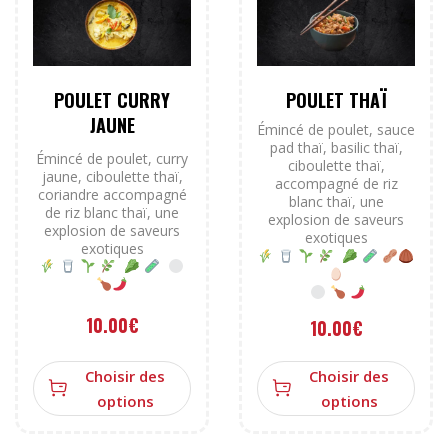
POULET CURRY
POULET THAÏ
JAUNE
Émincé de poulet, sauce
pad thaï, basilic thaï,
Émincé de poulet, curry
ciboulette thaï,
jaune, ciboulette thaï,
accompagné de riz
coriandre accompagné
blanc thaï, une
de riz blanc thaï, une
explosion de saveurs
explosion de saveurs
exotiques
exotiques
10.00
€
10.00
€
Choisir des
Choisir des
options
options