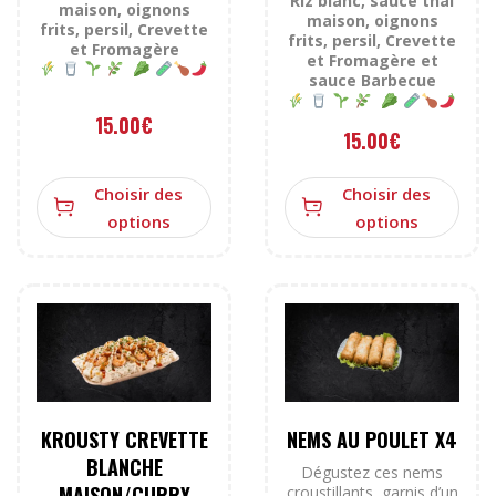
Riz blanc, sauce thaï
maison, oignons
maison, oignons
frits, persil, Crevette
frits, persil, Crevette
et Fromagère
et Fromagère et
sauce Barbecue
15.00
€
15.00
€
Choisir des
Choisir des
options
options
KROUSTY CREVETTE
NEMS AU POULET X4
BLANCHE
Dégustez ces nems
MAISON/CURRY
croustillants, garnis d’un