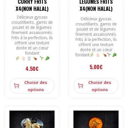
CURRY FRITS
LÉGUMES FRITS
X4(NON HALAL)
X4(NON HALAL)
Délicieux gyozas
Délicieux gyozas
croustillants, garnis de
croustillants, garnis de
poulet et de légumes
poulet et de légumes
finement assaisonnés.
finement assaisonnés.
Frits à la perfection, ils
Frits à la perfection, ils
offrent une texture
offrent une texture
dorée et un cœur
dorée et un cœur
fondant
fondant
5.00
€
4.50
€
Choisir des
Choisir des
options
options