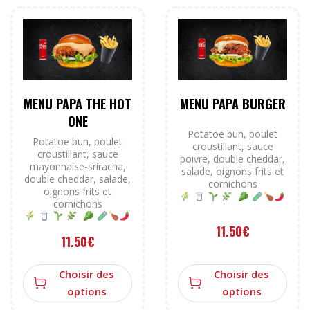
MENU PAPA THE HOT
MENU PAPA BURGER
ONE
Potatoe bun, poulet
Potatoe bun, poulet
croustillant, sauce
croustillant, sauce
poivre, double cheddar,
mayonnaise-sriracha,
salade, oignons frits et
double cheddar, salade,
cornichons
oignons frits et
cornichons
11.50
€
11.50
€
Choisir des
Choisir des
options
options