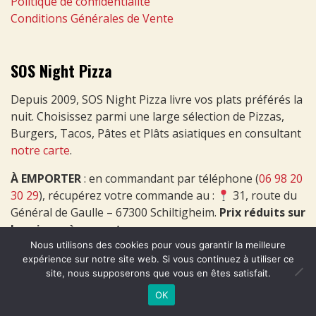
Politique de confidentialité
Conditions Générales de Vente
SOS Night Pizza
Depuis 2009, SOS Night Pizza livre vos plats préférés la
nuit. Choisissez parmi une large sélection de Pizzas,
Burgers, Tacos, Pâtes et Plâts asiatiques en consultant
notre carte
.
À EMPORTER
: en commandant par téléphone (
06 98 20
30 29
), récupérez votre commande au :
31, route du
Général de Gaulle – 67300 Schiltigheim.
Prix réduits sur
les pizzas à emporter
.
Nous utilisons des cookies pour vous garantir la meilleure
expérience sur notre site web. Si vous continuez à utiliser ce
site, nous supposerons que vous en êtes satisfait.
OK