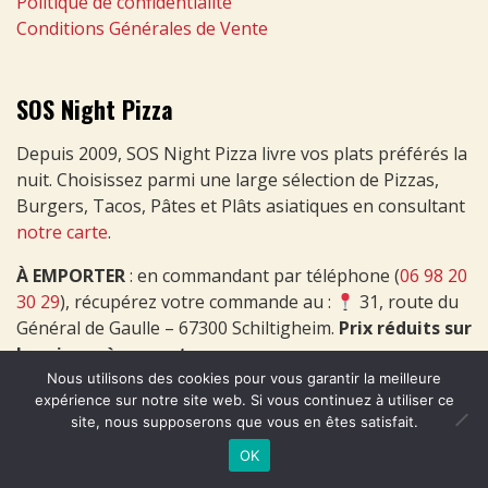
Politique de confidentialité
Conditions Générales de Vente
SOS Night Pizza
Depuis 2009, SOS Night Pizza livre vos plats préférés la
nuit. Choisissez parmi une large sélection de Pizzas,
Burgers, Tacos, Pâtes et Plâts asiatiques en consultant
notre carte
.
À EMPORTER
: en commandant par téléphone (
06 98 20
30 29
), récupérez votre commande au :
31, route du
Général de Gaulle – 67300 Schiltigheim.
Prix réduits sur
les pizzas à emporter
.
Nous utilisons des cookies pour vous garantir la meilleure
expérience sur notre site web. Si vous continuez à utiliser ce
site, nous supposerons que vous en êtes satisfait.
OK