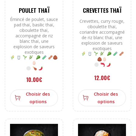
POULET THAÏ
CREVETTES THAÏ
Émincé de poulet, sauce
Crevettes, curry rouge,
pad thaï, basilic thaï,
ciboulette thaï,
ciboulette thaï,
coriandre accompagné
accompagné de riz
de riz blanc thaï, une
blanc thaï, une
explosion de saveurs
explosion de saveurs
exotiques
exotiques
12.00
€
10.00
€
Choisir des
Choisir des
options
options