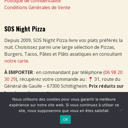
Politique de confidentialité
Conditions Générales de Vente
SOS Night Pizza
Depuis 2009, SOS Night Pizza livre vos plats préférés la
nuit. Choisissez parmi une large sélection de Pizzas,
Burgers, Tacos, Pâtes et Plâts asiatiques en consultant
notre carte
.
À EMPORTER
: en commandant par téléphone (
06 98 20
30 29
), récupérez votre commande au :
31, route du
Général de Gaulle – 67300 Schiltigheim.
Prix réduits sur
les pizzas à emporter
.
Nous utilisons des cookies pour vous garantir la meilleure
expérience sur notre site web. Si vous continuez à utiliser ce
site, nous supposerons que vous en êtes satisfait.
OK