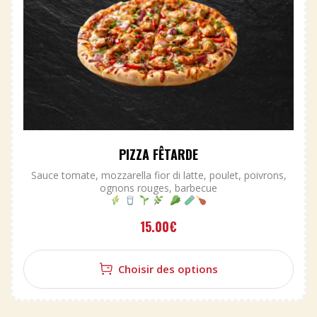
PIZZA FÊTARDE
Sauce tomate, mozzarella fior di latte, poulet, poivrons,
ognons rouges, barbecue
15.00
€
Choisir des options