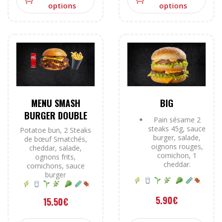
options
options
MENU SMASH
BIG
BURGER DOUBLE
Pain sésame 2
steaks 45g, sauce
Potatoe bun, 2 Steaks
burger, salade,
de bœuf Smatchés,
oignons rouges,
cheddar, salade,
cornichon, 1
ognons frits,
cheddar.
cornichons, sauce
burger
5.90
€
15.50
€