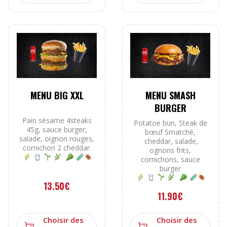
MENU BIG XXL
MENU SMASH
BURGER
Pain sésame 4steaks
Potatoe bun, Steak de
45g, sauce burger,
bœuf Smatché,
salade, oignon rouges,
cheddar, salade,
cornichon 2 cheddar.
ognons frits,
cornichons, sauce
burger
13.50
€
11.90
€
Choisir des
Choisir des