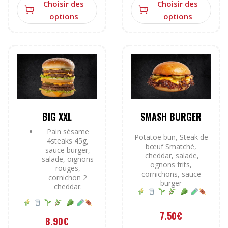
Choisir des
Choisir des
options
options
BIG XXL
SMASH BURGER
Pain sésame
Potatoe bun, Steak de
4steaks 45g,
bœuf Smatché,
sauce burger,
cheddar, salade,
salade, oignons
ognons frits,
rouges,
cornichons, sauce
cornichon 2
burger
cheddar.
7.50
€
8.90
€