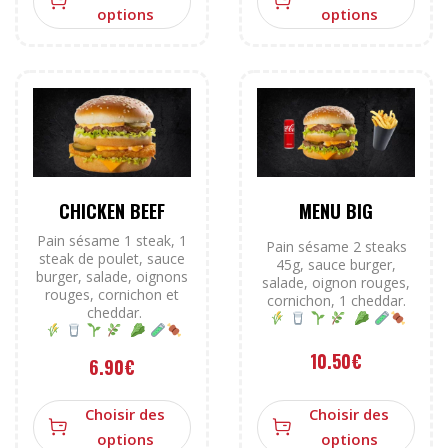
options
options
CHICKEN BEEF
MENU BIG
Pain sésame 1 steak, 1
Pain sésame 2 steaks
steak de poulet, sauce
45g, sauce burger,
burger, salade, oignons
salade, oignon rouges,
rouges, cornichon et
cornichon, 1 cheddar.
cheddar.
10.50
€
6.90
€
Choisir des
Choisir des
options
options