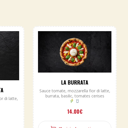
LA BURRATA
TA
Sauce tomate, mozzarella fior di latte,
burrata, basilic, tomates cerises
 di latte,
14.00
€