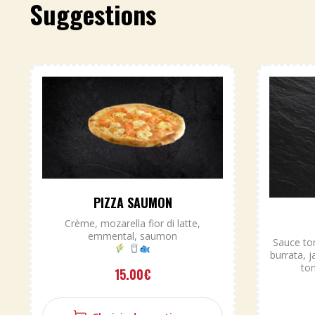
Suggestions
PIZZA SAUMON
Crème, mozarella fior di latte,
emmental, saumon
Sauce tom
burrata,
tom
15.00
€