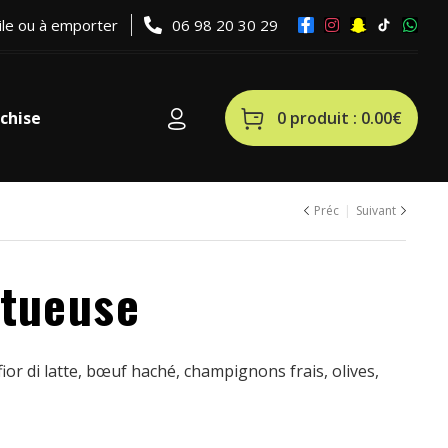
ile ou à emporter
06 98 20 30 29
0 produit :
0.00
€
chise
Préc
Suivant
15.00
15.00
€
€
ctueuse
ior di latte, bœuf haché, champignons frais, olives,