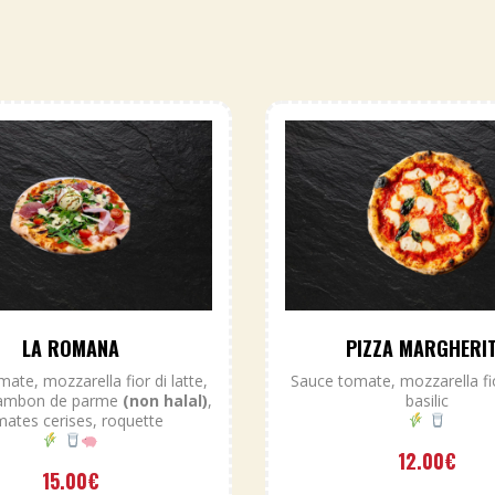
LA ROMANA
PIZZA MARGHERI
ate, mozzarella fior di latte,
Sauce tomate, mozzarella fior
 jambon de parme
(non halal)
,
basilic
ates cerises, roquette
12.00
€
15.00
€