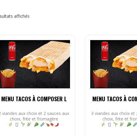
sultats affichés
MENU TACOS À COMPOSER L
MENU TACOS À CO
2 viandes aux choix et 2 sauces aux
3 viandes aux choix et
choix, frite et fromagère
choix, frite et f