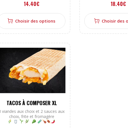
14.40
€
18.40
€
Choisir des options
Choisir des 
TACOS À COMPOSER XL
3 viandes aux choix et 2 sauces aux
choix, frite et fromagère