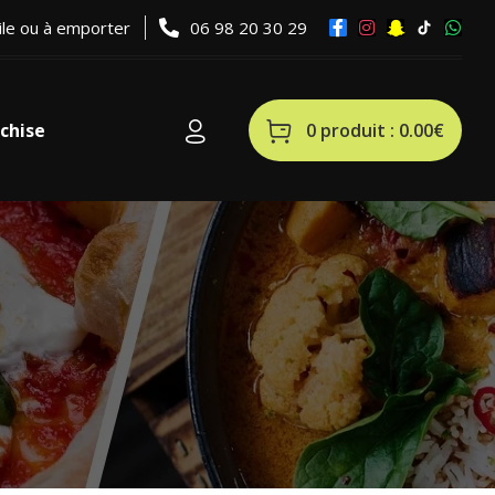
ile ou à emporter
06 98 20 30 29
0 produit :
0.00
€
chise