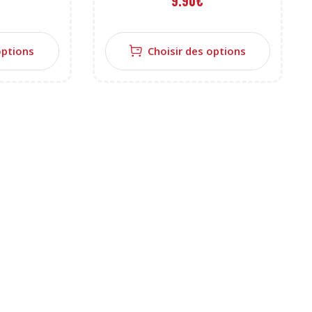
9.90
€
options
Choisir des options