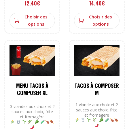
12.40
€
14.40
€
Choisir des
Choisir des
options
options
MENU TACOS À
TACOS À COMPOSER
COMPOSER XL
M
1 viande aux choix et 2
3 viandes aux choix et 2
sauces aux choix, frite
sauces aux choix, frite
et fromagère
et fromagère