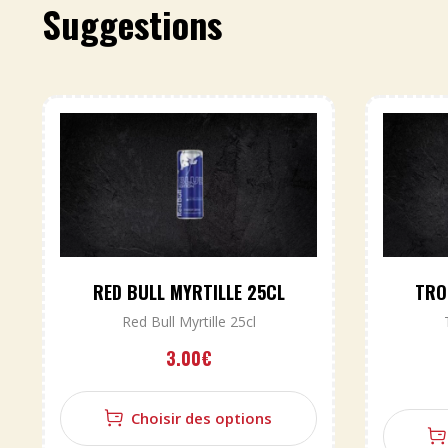
Suggestions
RED BULL MYRTILLE 25CL
TRO
Red Bull Myrtille 25cl
3.00
€
Choisir des options