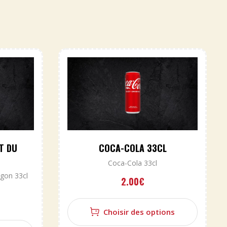
T DU
COCA-COLA 33CL
Coca-Cola 33cl
gon 33cl
2.00
€
Choisir des options